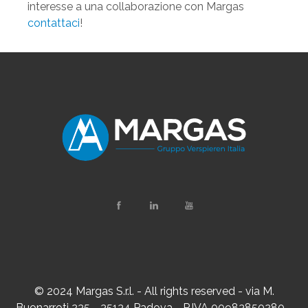
interesse a una collaborazione con Margas
contattaci
!
© 2024 Margas S.r.l. - All rights reserved - via M.
Buonarroti 235 - 35134 Padova - P.IVA 00983850280 -