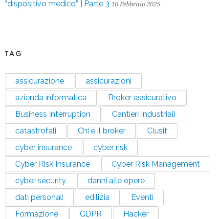
“dispositivo medico” | Parte 3
10 Febbraio 2025
TAG
assicurazione
assicurazioni
azienda informatica
Broker assicurativo
Business Interruption
Cantieri Industriali
catastrofali
Chi è il broker
Clusit
cyber insurance
cyber risk
Cyber Risk Insurance
Cyber Risk Management
cyber security
danni alle opere
dati personali
edilizia
Eventi
Formazione
GDPR
Hacker