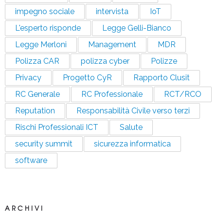
impegno sociale
intervista
IoT
L'esperto risponde
Legge Gelli-Bianco
Legge Merloni
Management
MDR
Polizza CAR
polizza cyber
Polizze
Privacy
Progetto CyR
Rapporto Clusit
RC Generale
RC Professionale
RCT/RCO
Reputation
Responsabilità Civile verso terzi
Rischi Professionali ICT
Salute
security summit
sicurezza informatica
software
ARCHIVI