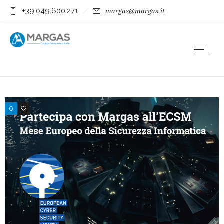
+39.049.600.271
margas@margas.it
0
0