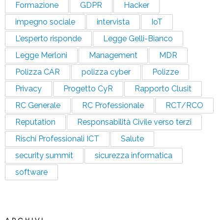
Formazione
GDPR
Hacker
impegno sociale
intervista
IoT
L'esperto risponde
Legge Gelli-Bianco
Legge Merloni
Management
MDR
Polizza CAR
polizza cyber
Polizze
Privacy
Progetto CyR
Rapporto Clusit
RC Generale
RC Professionale
RCT/RCO
Reputation
Responsabilità Civile verso terzi
Rischi Professionali ICT
Salute
security summit
sicurezza informatica
software