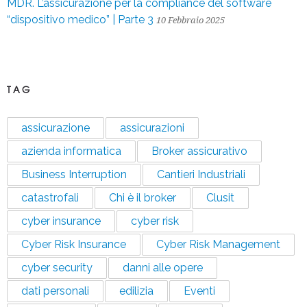
MDR. L’assicurazione per la compliance del software
“dispositivo medico” | Parte 3
10 Febbraio 2025
TAG
assicurazione
assicurazioni
azienda informatica
Broker assicurativo
Business Interruption
Cantieri Industriali
catastrofali
Chi è il broker
Clusit
cyber insurance
cyber risk
Cyber Risk Insurance
Cyber Risk Management
cyber security
danni alle opere
dati personali
edilizia
Eventi