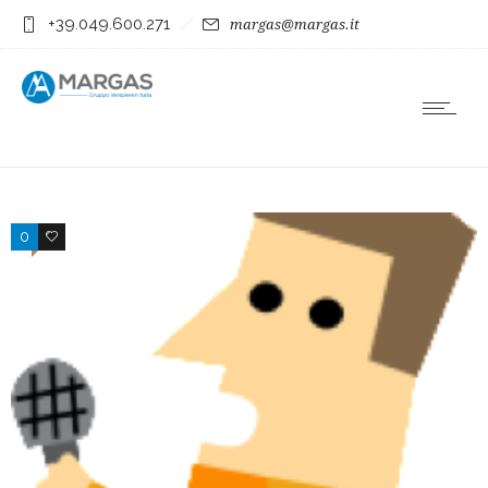
+39.049.600.271
margas@margas.it
0
0