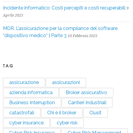
Incidente informatico: Costi percepiti e costi recuperabili
9
Aprile 2025
MDR. L’assicurazione per la compliance del software
“dispositivo medico” | Parte 3
10 Febbraio 2025
TAG
assicurazione
assicurazioni
azienda informatica
Broker assicurativo
Business Interruption
Cantieri Industriali
catastrofali
Chi è il broker
Clusit
cyber insurance
cyber risk
Cyber Risk Insurance
Cyber Risk Management