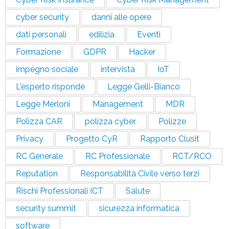
cyber security
danni alle opere
dati personali
edilizia
Eventi
Formazione
GDPR
Hacker
impegno sociale
intervista
IoT
L'esperto risponde
Legge Gelli-Bianco
Legge Merloni
Management
MDR
Polizza CAR
polizza cyber
Polizze
Privacy
Progetto CyR
Rapporto Clusit
RC Generale
RC Professionale
RCT/RCO
Reputation
Responsabilità Civile verso terzi
Rischi Professionali ICT
Salute
security summit
sicurezza informatica
software