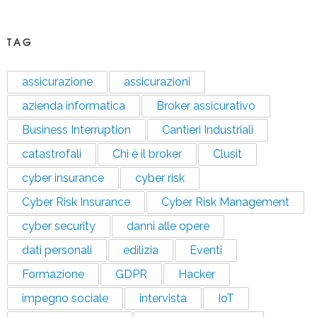
TAG
assicurazione
assicurazioni
azienda informatica
Broker assicurativo
Business Interruption
Cantieri Industriali
catastrofali
Chi è il broker
Clusit
cyber insurance
cyber risk
Cyber Risk Insurance
Cyber Risk Management
cyber security
danni alle opere
dati personali
edilizia
Eventi
Formazione
GDPR
Hacker
impegno sociale
intervista
IoT