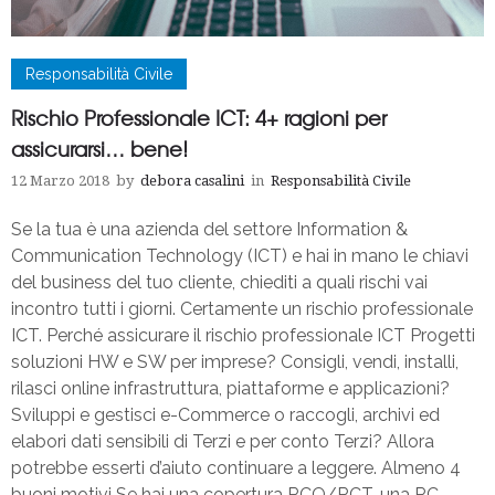
Responsabilità Civile
Rischio Professionale ICT: 4+ ragioni per
assicurarsi… bene!
12 Marzo 2018
by
debora casalini
in
Responsabilità Civile
Se la tua è una azienda del settore Information &
Communication Technology (ICT) e hai in mano le chiavi
del business del tuo cliente, chiediti a quali rischi vai
incontro tutti i giorni. Certamente un rischio professionale
ICT. Perché assicurare il rischio professionale ICT Progetti
soluzioni HW e SW per imprese? Consigli, vendi, installi,
rilasci online infrastruttura, piattaforme e applicazioni?
Sviluppi e gestisci e-Commerce o raccogli, archivi ed
elabori dati sensibili di Terzi e per conto Terzi? Allora
potrebbe esserti d’aiuto continuare a leggere. Almeno 4
buoni motivi Se hai una copertura RCO/RCT, una RC