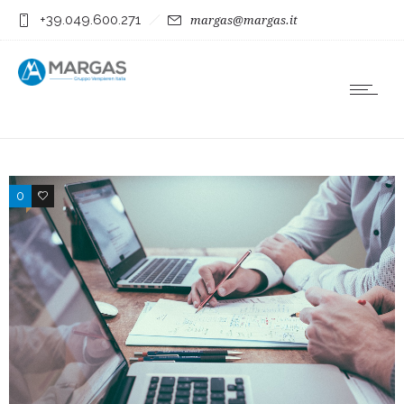
+39.049.600.271
margas@margas.it
0
4