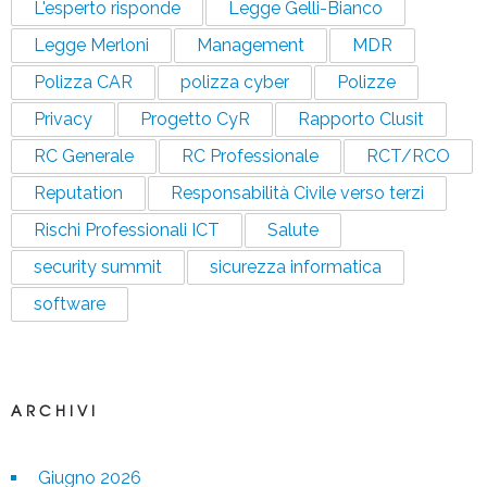
L'esperto risponde
Legge Gelli-Bianco
Legge Merloni
Management
MDR
Polizza CAR
polizza cyber
Polizze
Privacy
Progetto CyR
Rapporto Clusit
RC Generale
RC Professionale
RCT/RCO
Reputation
Responsabilità Civile verso terzi
Rischi Professionali ICT
Salute
security summit
sicurezza informatica
software
ARCHIVI
Giugno 2026