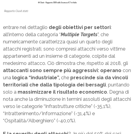
Rapporto Clusit 2020
entrare nel dettaglio
degli obiettivi per settori
:
all’interno della categoria “
Multiple Targets
”, che
numericamente caratterizza quasi un quarto degli
attacchi registrati, sono compresi attacchi verso vittime
appartenenti ad un insieme di categorie, colpite dal
medesimo attacco. Ciò dimostra che, rispetto al 2018, gli
attaccanti sono sempre più aggressivi: operano
con
una
logica “industriale”,
che
prescinde sia da vincoli
territoriali che dalla tipologia dei bersagli
, puntando
solo a
massimizzare il risultato economico
. Degna di
nota anche la diminuzione in termini assoluti degli attacchi
verso le categorie “Infrastrutture critiche” (-35,1%),
“Intrattenimento/Informazione” (-31,4%) e
“Ospitalità/Alberghiero” (-40,0%).
E la severity degli attacchi
? In più del 50% dei casi