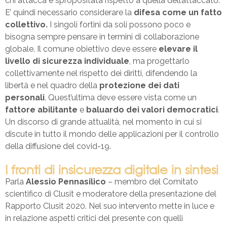
chi attacca è spropositata rispetto a quella dell’attaccato.
E’ quindi necessario considerare la
difesa come un fatto
collettivo.
I singoli fortini da soli possono poco e
bisogna sempre pensare in termini di collaborazione
globale. Il comune obiettivo deve essere
elevare il
livello di sicurezza individuale
, ma progettarlo
collettivamente nel rispetto dei diritti, difendendo la
libertà e nel quadro della
protezione dei dati
personali
. Quest’ultima deve essere vista come un
fattore abilitante
e
baluardo dei valori democratici
.
Un discorso di grande attualità, nel momento in cui si
discute in tutto il mondo delle applicazioni per il controllo
della diffusione del covid-19.
I fronti di insicurezza digitale in sintesi
Parla
Alessio Pennasilico
– membro del Comitato
scientifico di Clusit e moderatore della presentazione del
Rapporto Clusit 2020. Nel suo intervento mette in luce e
in relazione aspetti critici del presente con quelli