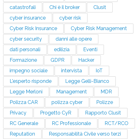
catastrofali
Chi è il broker
Clusit
cyber insurance
cyber risk
Cyber Risk Insurance
Cyber Risk Management
cyber security
danni alle opere
dati personali
edilizia
Eventi
Formazione
GDPR
Hacker
impegno sociale
intervista
IoT
L'esperto risponde
Legge Gelli-Bianco
Legge Merloni
Management
MDR
Polizza CAR
polizza cyber
Polizze
Privacy
Progetto CyR
Rapporto Clusit
RC Generale
RC Professionale
RCT/RCO
Reputation
Responsabilità Civile verso terzi