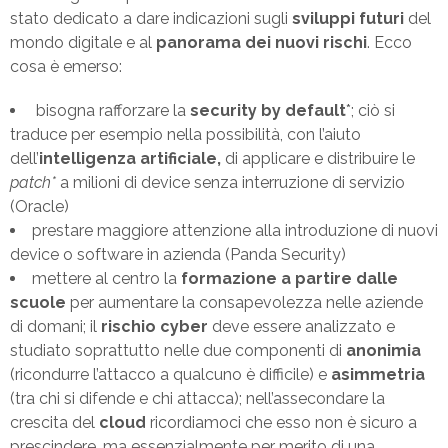
stato dedicato a dare indicazioni sugli
sviluppi futuri
del
mondo digitale e al
panorama dei nuovi rischi
. Ecco
cosa è emerso:
bisogna rafforzare la
security by default
*; ciò si
traduce per esempio nella possibilità, con l’aiuto
dell’
intelligenza artificiale,
di applicare e distribuire le
patch*
a milioni di device senza interruzione di servizio
(Oracle)
prestare maggiore attenzione alla introduzione di nuovi
device o software in azienda (Panda Security)
mettere al centro la
formazione a partire dalle
scuole
per aumentare la consapevolezza nelle aziende
di domani; il
rischio cyber
deve essere analizzato e
studiato soprattutto nelle due componenti di
anonimia
(ricondurre l’attacco a qualcuno è difficile) e
asimmetria
(tra chi si difende e chi attacca); nell’assecondare la
crescita del
cloud
ricordiamoci che esso non è sicuro a
prescindere, ma essenzialmente per merito di una