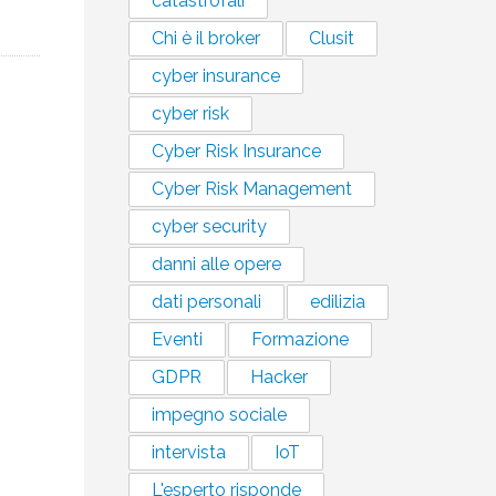
catastrofali
Chi è il broker
Clusit
cyber insurance
cyber risk
Cyber Risk Insurance
Cyber Risk Management
cyber security
danni alle opere
dati personali
edilizia
Eventi
Formazione
GDPR
Hacker
impegno sociale
intervista
IoT
L'esperto risponde