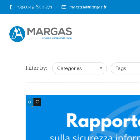
+39.049.600.271
margas@margas.it
Filter by:
Categories
Tags
0
1