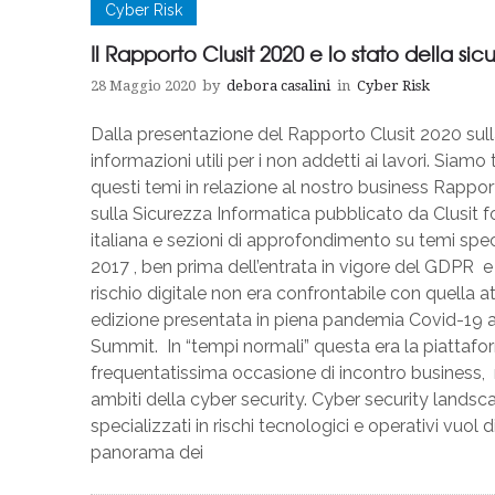
Cyber Risk
Il Rapporto Clusit 2020 e lo stato della s
28 Maggio 2020
by
debora casalini
in
Cyber Risk
Dalla presentazione del Rapporto Clusit 2020 sulla
informazioni utili per i non addetti ai lavori. Siam
questi temi in relazione al nostro business Rappor
sulla Sicurezza Informatica pubblicato da Clusit f
italiana e sezioni di approfondimento su temi spec
2017 , ben prima dell’entrata in vigore del GDPR e 
rischio digitale non era confrontabile con quella a
edizione presentata in piena pandemia Covid-19 a
Summit. In “tempi normali” questa era la piattaf
frequentatissima occasione di incontro business, 
ambiti della cyber security. Cyber security landsc
specializzati in rischi tecnologici e operativi vuo
panorama dei