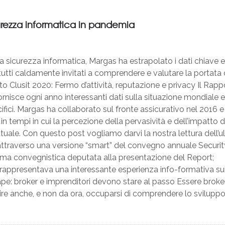
icurezza informatica in pandemia
 sicurezza informatica, Margas ha estrapolato i dati chiave e
o tutti caldamente invitati a comprendere e valutare la portata 
to Clusit 2020: Fermo d’attività, reputazione e privacy Il Rapp
ornisce ogni anno interessanti dati sulla situazione mondiale e
ifici. Margas ha collaborato sul fronte assicurativo nel 2016 e
in tempi in cui la percezione della pervasività e dell’impatto d
ttuale. Con questo post vogliamo darvi la nostra lettura dell’u
ttraverso una versione “smart” del convegno annuale Securit
orma convegnistica deputata alla presentazione del Report;
rappresentava una interessante esperienza info-formativa sui
ape: broker e imprenditori devono stare al passo Essere broke
l dire anche, e non da ora, occuparsi di comprendere lo sviluppo