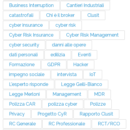
Business Interruption
Cantieri Industriali
catastrofali
Chi è il broker
Clusit
cyber insurance
cyber risk
Cyber Risk Insurance
Cyber Risk Management
cyber security
danni alle opere
dati personali
edilizia
Eventi
Formazione
GDPR
Hacker
impegno sociale
intervista
IoT
L'esperto risponde
Legge Gelli-Bianco
Legge Merloni
Management
MDR
Polizza CAR
polizza cyber
Polizze
Privacy
Progetto CyR
Rapporto Clusit
RC Generale
RC Professionale
RCT/RCO