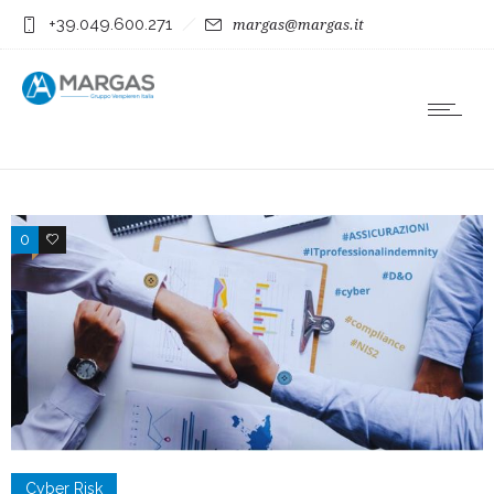
+39.049.600.271
margas@margas.it
0
0
Cyber Risk