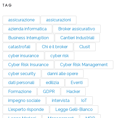
TAG
assicurazione
assicurazioni
azienda informatica
Broker assicurativo
Business Interruption
Cantieri Industriali
catastrofali
Chi è il broker
Clusit
cyber insurance
cyber risk
Cyber Risk Insurance
Cyber Risk Management
cyber security
danni alle opere
dati personali
edilizia
Eventi
Formazione
GDPR
Hacker
impegno sociale
intervista
IoT
L'esperto risponde
Legge Gelli-Bianco