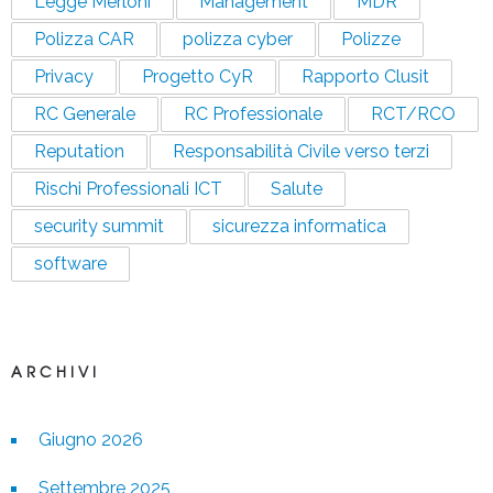
Legge Merloni
Management
MDR
Polizza CAR
polizza cyber
Polizze
Privacy
Progetto CyR
Rapporto Clusit
RC Generale
RC Professionale
RCT/RCO
Reputation
Responsabilità Civile verso terzi
Rischi Professionali ICT
Salute
security summit
sicurezza informatica
software
ARCHIVI
Giugno 2026
Settembre 2025